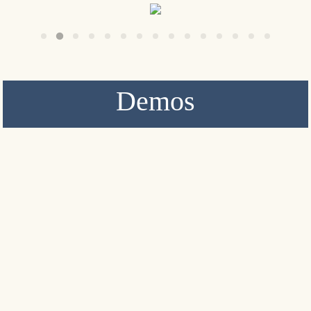
Demos
English Demo
Demo Español