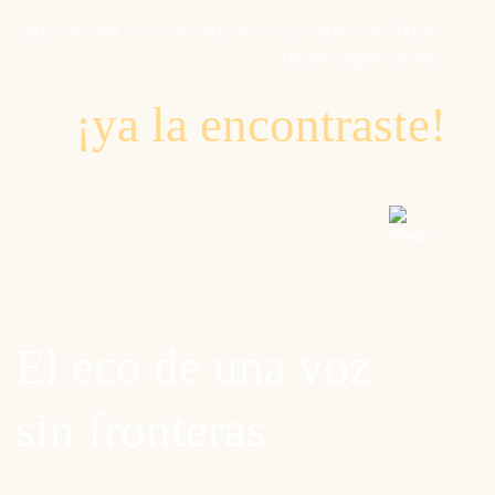
¿Buscas una voz inspiradora, sofisticada, con toques
de terciopelo latino?
¡ya la encontraste!
El eco de una voz
sin fronteras