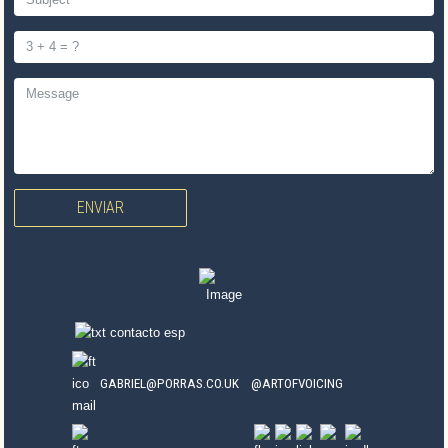
ENVIAR
GABRIEL@PORRAS.CO.UK
@ARTOFVOICING